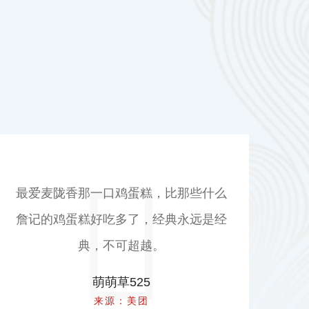
服务很好，带孩子来的，还帮我照顾孩
子，给孩子试吃的小点心。很赞
点
名
陪狗狗晒太阳
来源：美团
糕