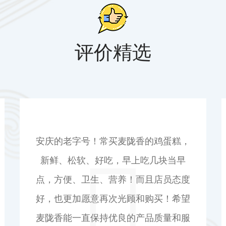
评价精选
最爱麦陇香那一口鸡蛋糕，比那些什么
詹记的鸡蛋糕好吃多了，经典永远是经
典，不可超越。
萌萌草525
来源：美团