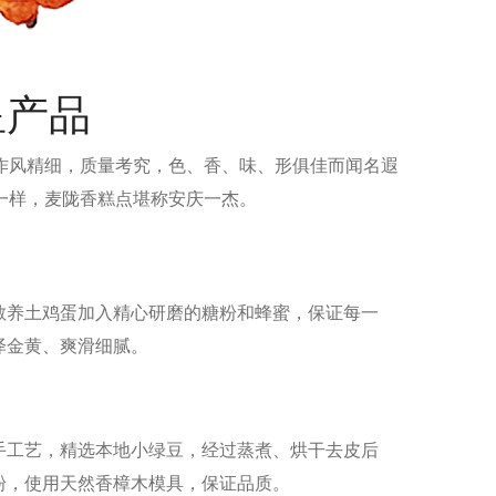
星产品
作风精细，质量考究，色、香、味、形俱佳而闻名遐
一样，麦陇香糕点堪称安庆一杰。
散养土鸡蛋加入精心研磨的糖粉和蜂蜜，保证每一
泽金黄、爽滑细腻。
手工艺，精选本地小绿豆，经过蒸煮、烘干去皮后
粉，使用天然香樟木模具，保证品质。