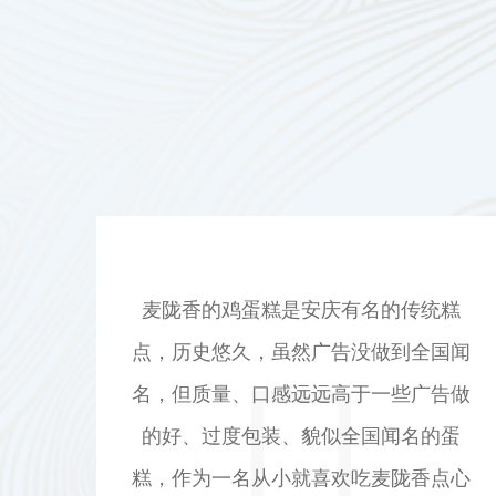
糕
安庆的老字号！常买麦陇香的鸡蛋糕，
国闻
新鲜、松软、好吃，早上吃几块当早
告做
点，方便、卫生、营养！而且店员态度
蛋
好，也更加愿意再次光顾和购买！希望
点心
麦陇香能一直保持优良的产品质量和服