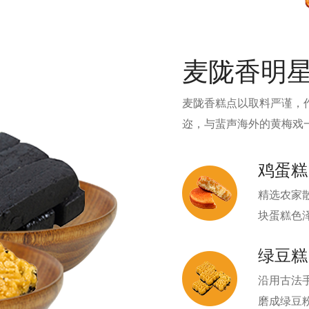
麦陇香明
麦陇香糕点以取料严谨，
迩，与蜚声海外的黄梅戏
鸡蛋糕
精选农家
块蛋糕色
绿豆糕
沿用古法
磨成绿豆